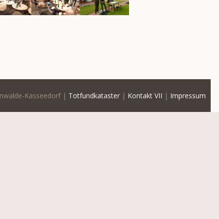
nwalde-Kasseedorf |
Totfundkataster
|
Kontakt VII
|
Impressum