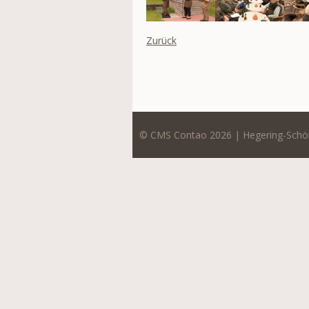
Zurück
© CMS Contao 2026 | Hegering-Schö